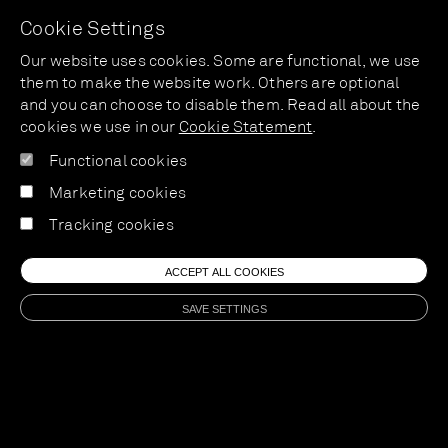
Cookie Settings
Technogym blijft trainingsproducten, digitale
technologieën en trainingservaringen herdefiniëren. Als
Our website uses cookies. Some are functional, we use
officiële leverancier van de Olympische Spelen en
them to make the website work. Others are optional
professionele sportteams streeft Technogym ernaar de
and you can choose to disable them. Read all about the
prestaties van 's werelds beste atleten te verbeteren.
cookies we use in our
Cookie Statement
.
Functional cookies
Marketing cookies
Tracking cookies
ACCEPT ALL COOKIES
SAVE SETTINGS